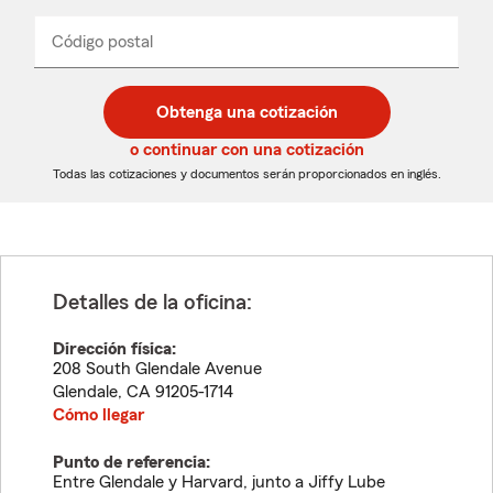
de
producto
del
Código postal
Ingresa
Ingresa
_____
menú
un
un
desplegable
código
código
postal
postal
Obtenga una cotización
de
de
5
5
o continuar con una cotización
dígitos
dígitos
Todas las cotizaciones y documentos serán proporcionados en inglés.
Detalles de la oficina:
Dirección física:
208 South Glendale Avenue
Glendale
,
CA
91205-1714
Cómo llegar
Punto de referencia:
Entre Glendale y Harvard, junto a Jiffy Lube