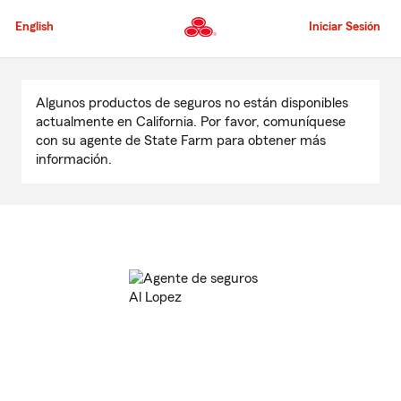
Pasar
al
English
Iniciar Sesión
contenido
principal
Comienzo
del
Algunos productos de seguros no están disponibles
contenido
actualmente en California. Por favor, comuníquese
principal
con su agente de State Farm para obtener más
información.