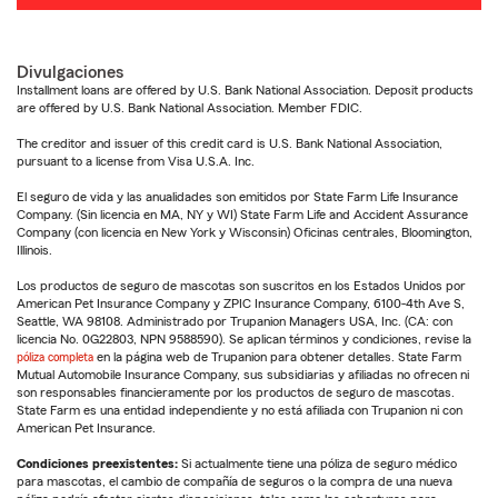
Divulgaciones
Installment loans are offered by U.S. Bank National Association. Deposit products
are offered by U.S. Bank National Association. Member FDIC.
The creditor and issuer of this credit card is U.S. Bank National Association,
pursuant to a license from Visa U.S.A. Inc.
El seguro de vida y las anualidades son emitidos por State Farm Life Insurance
Company. (Sin licencia en MA, NY y WI) State Farm Life and Accident Assurance
Company (con licencia en New York y Wisconsin) Oficinas centrales, Bloomington,
Illinois.
Los productos de seguro de mascotas son suscritos en los Estados Unidos por
American Pet Insurance Company y ZPIC Insurance Company, 6100-4th Ave S,
Seattle, WA 98108. Administrado por Trupanion Managers USA, Inc. (CA: con
licencia No. 0G22803, NPN 9588590). Se aplican términos y condiciones, revise la
póliza completa
en la página web de Trupanion para obtener detalles. State Farm
Mutual Automobile Insurance Company, sus subsidiarias y afiliadas no ofrecen ni
son responsables financieramente por los productos de seguro de mascotas.
State Farm es una entidad independiente y no está afiliada con Trupanion ni con
American Pet Insurance.
Condiciones preexistentes:
Si actualmente tiene una póliza de seguro médico
para mascotas, el cambio de compañía de seguros o la compra de una nueva