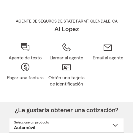
®
AGENTE DE SEGUROS DE STATE FARM
,
GLENDALE
, CA
Al Lopez
Agente de texto
Llamar al agente
Email al agente
Pagar una factura
Obtén una tarjeta
de identificación
¿Le gustaría obtener una cotización?
Seleccione un producto
Seleccione
un
nombre