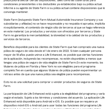
póliza podría afectar ciertas disposiciones, tales como las coberturas para
condiciones preexistentes o los deducibles ya establecidos bajo su póliza actual.
Informe a su agente de State Farm si su póliza actual contiene disposiciones que le
convenga mantener.
State Farm (incluyendo State Farm Mutual Automobile Insurance Company y sus
subsidiarias y afiliadas) no se hace responsable y no respalda ni aprueba, implícita
ni explícitamente, el contenido de ningún sitio de terceros al que se haga referencia
en este material. Los productos y servicios son ofrecidos por terceros y State
Farm no garantiza la mercantabilidad, la idoneidad ni la calidad de los productos y
servicios de terceros.
Beneficio disponible para los clientes de State Farm que han comprado una nueva
póliza de seguro de vida desde el 1 de enero de 2022. Si bien cualquier persona
mayor de 18 años puede unirse a Life Enhanced, es posible que ciertas funciones
de la aplicación, incluyendo las recompensas, no estén disponibles a menos que
tengas una póliza de seguro de vida elegible de State Farm.En este momento, los
titulares de póliza en Florida y New York no son elegibles para el programa
completo.Ten en cuenta que algunos titulares de póliza pueden experimentar un
retraso antes de que una nueva póliza sea elegible para recompensas.
Esto no es una solicitud para comprar o vender productos de seguros de State
Farm.
La participación de Life Enhanced está sujeta a la elegibilidad del programa y varía
según el estado. Sujeto a los términos y condiciones del acuerdo. La aplicación Life
Enhanced está disponible para Android e iOS. Es posible que se requiera un
dispositivo móvil iOS o Android para usar todas las funciones del programa Life